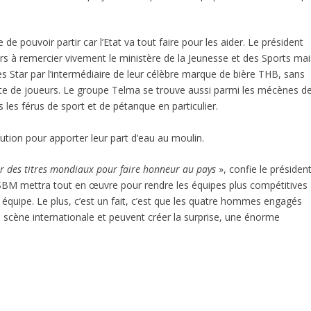
de pouvoir partir car l’Etat va tout faire pour les aider. Le président
urs à remercier vivement le ministère de la Jeunesse et des Sports mai
es Star par l’intermédiaire de leur célèbre marque de bière THB, sans
tte de joueurs. Le groupe Telma se trouve aussi parmi les mécènes d
 les férus de sport et de pétanque en particulier.
tion pour apporter leur part d’eau au moulin.
rir des titres mondiaux pour faire honneur au pays
», confie le présiden
FSBM mettra tout en œuvre pour rendre les équipes plus compétitives
 équipe. Le plus, c’est un fait, c’est que les quatre hommes engagés
 scène internationale et peuvent créer la surprise, une énorme