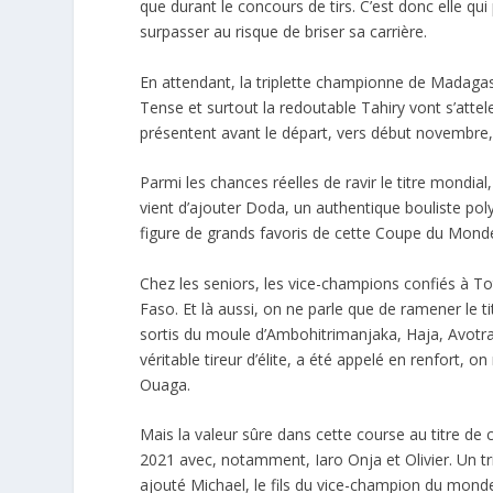
que durant le concours de tirs. C’est donc elle qu
surpasser au risque de briser sa carrière.
En attendant, la triplette championne de Madagasc
Tense et surtout la redoutable Tahiry vont s’attele
présentent avant le départ, vers début novembre,
Parmi les chances réelles de ravir le titre mondial,
vient d’ajouter Doda, un authentique bouliste po
figure de grands favoris de cette Coupe du Monde
Chez les seniors, les vice-champions confiés à To
Faso. Et là aussi, on ne parle que de ramener le t
sortis du moule d’Ambohitrimanjaka, Haja, Avotra 
véritable tireur d’élite, a été appelé en renfort, 
Ouaga.
Mais la valeur sûre dans cette course au titre d
2021 avec, notamment, Iaro Onja et Olivier. Un t
ajouté Michael, le fils du vice-champion du mond