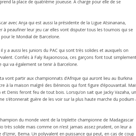
i prend la place de quatrième joueuse. A charge pour elle de se
ar avec Anja qui est aussi la présidente de la Ligue Atsinanana,
r à peaufiner leur jeu car elles vont disputer tous les tournois qui se
 pour le Mondial de Barcelone.
 il y a aussi les juniors du PAC qui sont très solides et auxquels on
lyvalent. Confiés à Faly Rajaonosoa, ces garçons font tout simplemen
 qui va également se tenir à Barcelone.
ta vont partir aux championnats d’Afrique qui auront lieu au Burkina
itre à la maison malgré des Béninois qui font figure d’épouvantail. Mai
et Denis feront feu de tout bois. Lorsqu’on sait que Jacky Vazaha, u
on ne s’étonnerait guère de les voir sur la plus haute marche du podium 
e champion du monde vient de la triplette championne de Madagascar
rio très solide mais comme on n’est jamais assez prudent, on leur a
e d’Izmir, Bema. Un polyvalent en puissance qui peut, en cas de coup